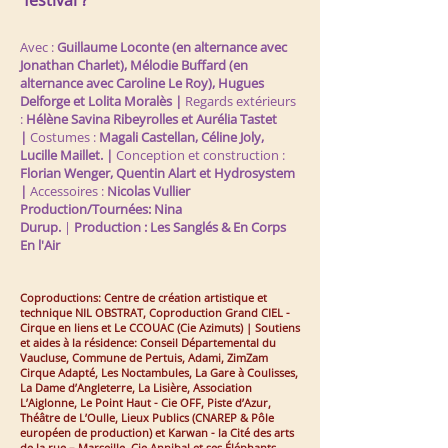
festival ?
Avec :
Guillaume Loconte (en alternance avec
Jonathan Charlet), Mélodie Buffard (en
alternance avec Caroline Le Roy), Hugues
Delforge et Lolita Moralès |
Regards extérieurs
:
Hélène Savina Ribeyrolles et Aurélia Tastet
|
Costumes :
Magali Castellan, Céline Joly,
Lucille Maillet. |
Conception et construction :
Florian Wenger, Quentin Alart et Hydrosystem
|
Accessoires :
Nicolas Vullier
Production/Tournées: Nina
Durup.
|
Production : Les Sanglés & En Corps
En l'Air
Coproductions: Centre de création artistique et
technique NIL OBSTRAT, Coproduction Grand CIEL -
Cirque en liens et Le CCOUAC (Cie Azimuts) | Soutiens
et aides à la résidence: Conseil Départemental du
Vaucluse, Commune de Pertuis, Adami, ZimZam
Cirque Adapté, Les Noctambules, La Gare à Coulisses,
La Dame
d’Angleterre, La Lisière, Association
L’Aiglonne, Le Point Haut - Cie OFF, Piste d’Azur,
Théâtre de L’Oulle, Lieux Publics (CNAREP & Pôle
européen de production) et Karwan - la Cité des arts
de la rue – Marseille, Cie Annibal et ses Éléphants.