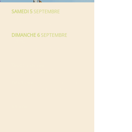
SAMEDI 5
SEPTEMBRE
17h30
Parc Charles Bosson, Annecy
DIMANCHE 6
SEPTEMBRE
17h30
Parc Charles Bosson, Annecy
Théâtre de rue
antigravitationnel
Dès 3 ans
(enfants impérativement
accompagnés de leur parent à leurs
côtés)
65 min